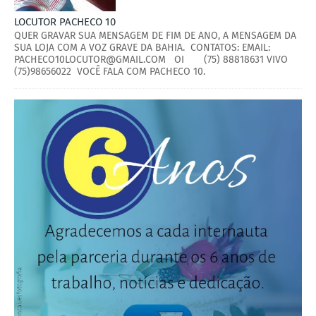
LOCUTOR PACHECO 10
QUER GRAVAR SUA MENSAGEM DE FIM DE ANO, A MENSAGEM DA
SUA LOJA COM A VOZ GRAVE DA BAHIA. CONTATOS: EMAIL:
PACHECO10LOCUTOR@GMAIL.COM OI (75) 88818631 VIVO
(75)98656022 VOCÊ FALA COM PACHECO 10.