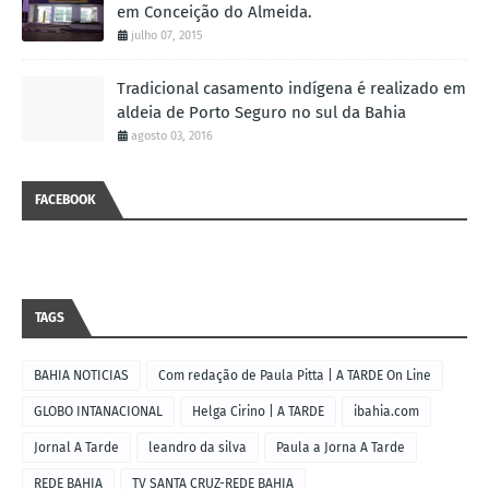
em Conceição do Almeida.
julho 07, 2015
Tradicional casamento indígena é realizado em
aldeia de Porto Seguro no sul da Bahia
agosto 03, 2016
FACEBOOK
TAGS
BAHIA NOTICIAS
Com redação de Paula Pitta | A TARDE On Line
GLOBO INTANACIONAL
Helga Cirino | A TARDE
ibahia.com
Jornal A Tarde
leandro da silva
Paula a Jorna A Tarde
REDE BAHIA
TV SANTA CRUZ-REDE BAHIA