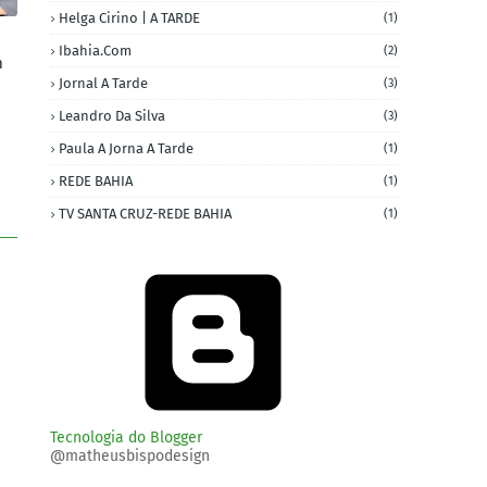
Helga Cirino | A TARDE
(1)
Ibahia.com
(2)
m
Jornal A Tarde
(3)
Leandro Da Silva
(3)
Paula A Jorna A Tarde
(1)
REDE BAHIA
(1)
TV SANTA CRUZ-REDE BAHIA
(1)
Tecnologia do Blogger
@matheusbispodesign