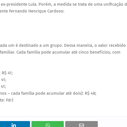
o ex-presidente Lula. Porém, a medida se trata de uma unificação 
dente Fernando Henrique Cardoso:
 Cada um é destinado a um grupo. Dessa maneira, o valor recebido
familiar. Cada família pode acumular até cinco benefícios, com
 R$ 41;
 41;
 41;
anos – cada família pode acumular até dois): R$ 48;
te: Fdr)