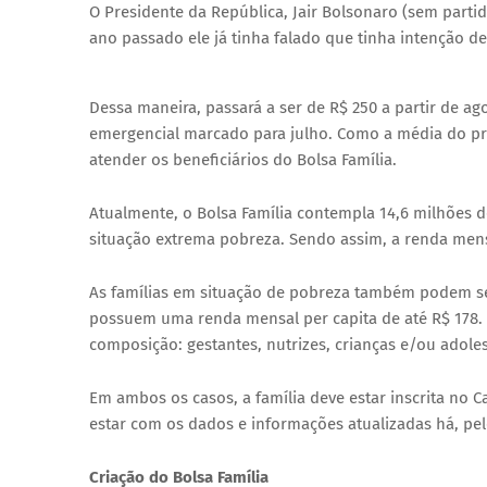
O Presidente da República, Jair Bolsonaro (sem parti
ano passado ele já tinha falado que tinha intenção d
Thank you for watching
Dessa maneira, passará a ser de R$ 250 a partir de a
emergencial marcado para julho. Como a média do pr
atender os beneficiários do Bolsa Família.
Atualmente, o Bolsa Família contempla 14,6 milhões de
situação extrema pobreza. Sendo assim, a renda mensa
As famílias em situação de pobreza também podem se
possuem uma renda mensal per capita de até R$ 178. P
composição: gestantes, nutrizes, crianças e/ou adoles
Em ambos os casos, a família deve estar inscrita no 
estar com os dados e informações atualizadas há, pe
Criação do Bolsa Família