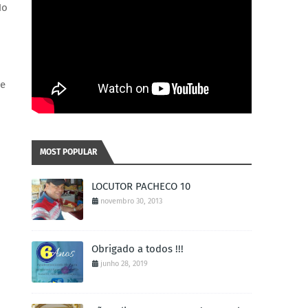
No
de
MOST POPULAR
LOCUTOR PACHECO 10
novembro 30, 2013
Obrigado a todos !!!
junho 28, 2019