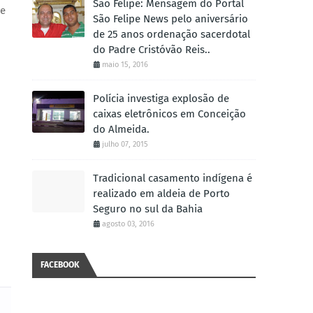
São Felipe: Mensagem do Portal
de
São Felipe News pelo aniversário
de 25 anos ordenação sacerdotal
do Padre Cristóvão Reis..
maio 15, 2016
Polícia investiga explosão de
caixas eletrônicos em Conceição
do Almeida.
julho 07, 2015
Tradicional casamento indígena é
realizado em aldeia de Porto
Seguro no sul da Bahia
agosto 03, 2016
FACEBOOK