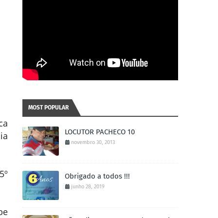
MOST POPULAR
ca
LOCUTOR PACHECO 10
ia
novembro 30, 2013
5º
Obrigado a todos !!!
junho 28, 2019
be