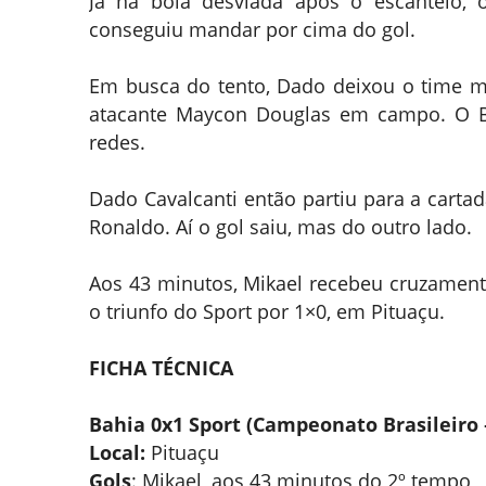
Já na bola desviada após o escanteio, 
conseguiu mandar por cima do gol.
Em busca do tento, Dado deixou o time mai
atacante Maycon Douglas em campo. O B
redes.
Dado Cavalcanti então partiu para a carta
Ronaldo. Aí o gol saiu, mas do outro lado.
Aos 43 minutos, Mikael recebeu cruzament
o triunfo do Sport por 1×0, em Pituaçu.
FICHA TÉCNICA
Bahia 0x1 Sport (Campeonato Brasileiro 
Local:
Pituaçu
Gols
: Mikael, aos 43 minutos do 2º tempo