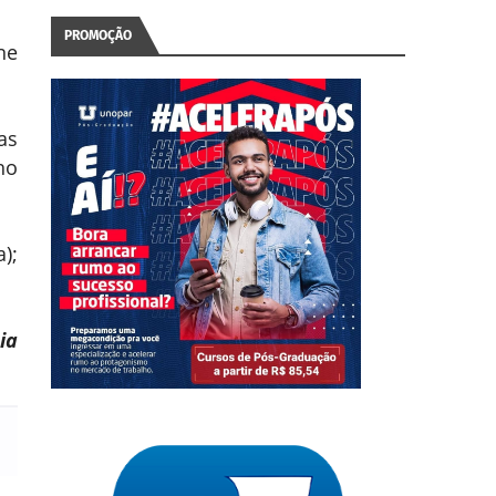
PROMOÇÃO
ne
as
ho
);
ia