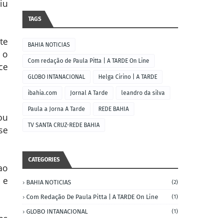
iu
TAGS
te
BAHIA NOTICIAS
 o
Com redação de Paula Pitta | A TARDE On Line
ce
GLOBO INTANACIONAL
Helga Cirino | A TARDE
ibahia.com
Jornal A Tarde
leandro da silva
Paula a Jorna A Tarde
REDE BAHIA
ou
TV SANTA CRUZ-REDE BAHIA
se
CATEGORIES
ao
 e
BAHIA NOTICIAS
(2)
Com Redação De Paula Pitta | A TARDE On Line
(1)
GLOBO INTANACIONAL
(1)