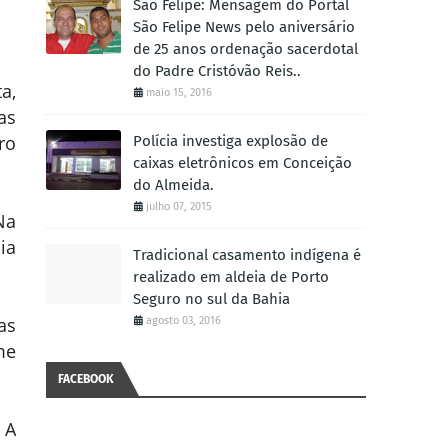
São Felipe: Mensagem do Portal
São Felipe News pelo aniversário
de 25 anos ordenação sacerdotal
do Padre Cristóvão Reis..
a,
maio 15, 2016
as
ro
Polícia investiga explosão de
caixas eletrônicos em Conceição
do Almeida.
julho 07, 2015
Na
ia
Tradicional casamento indígena é
realizado em aldeia de Porto
Seguro no sul da Bahia
as
agosto 03, 2016
me
FACEBOOK
 A