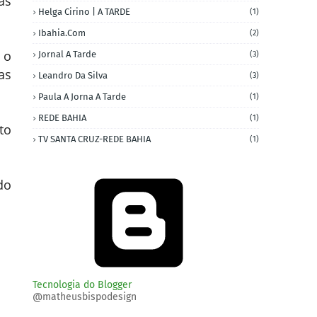
as
Helga Cirino | A TARDE
(1)
Ibahia.com
(2)
 o
Jornal A Tarde
(3)
as
Leandro Da Silva
(3)
Paula A Jorna A Tarde
(1)
REDE BAHIA
(1)
to
TV SANTA CRUZ-REDE BAHIA
(1)
do
Tecnologia do Blogger
@matheusbispodesign