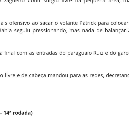
o zagueiro Conti surgiu livre na pequena área, m
s ofensivo ao sacar o volante Patrick para colocar
ahia seguiu pressionando, mas nada de balançar 
da final com as entradas do paraguaio Ruiz e do garo
o livre e de cabeça mandou para as redes, decretan
– 14ª rodada)