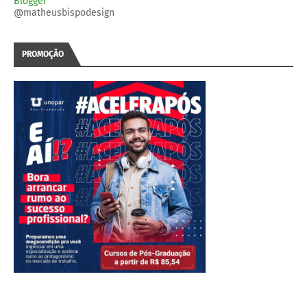
Blogger
@matheusbispodesign
PROMOÇÃO