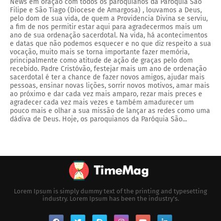
News em oração com todos os paroquianos da Paróquia São
Filipe e São Tiago (Diocese de Amargosa) , louvamos a Deus,
pelo dom de sua vida, de quem a Providencia Divina se serviu,
a fim de nos permitir estar aqui para agradecermos mais um
ano de sua ordenação sacerdotal. Na vida, há acontecimentos
e datas que não podemos esquecer e no que diz respeito a sua
vocação, muito mais se torna importante fazer memória,
principalmente como atitude de ação de graças pelo dom
recebido. Padre Cristóvão, festejar mais um ano de ordenação
sacerdotal é ter a chance de fazer novos amigos, ajudar mais
pessoas, ensinar novas lições, sorrir novos motivos, amar mais
ao próximo e dar cada vez mais amparo, rezar mais preces e
agradecer cada vez mais vezes e também amadurecer um
pouco mais e olhar a sua missão de lançar as redes como uma
dádiva de Deus. Hoje, os paroquianos da Paróquia São...
Lorem Ipsum is simply dummy text of the printing and typesetting
industry. Lorem Ipsum has been the industry's.