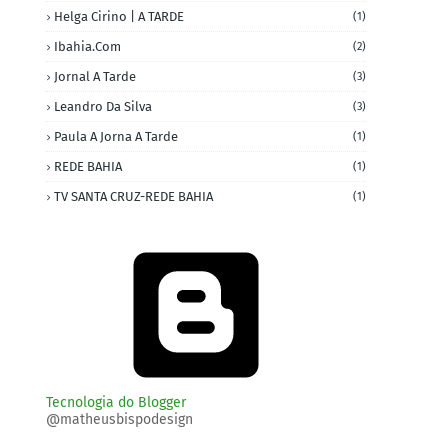
Helga Cirino | A TARDE
(1)
Ibahia.com
(2)
Jornal A Tarde
(3)
Leandro Da Silva
(3)
Paula A Jorna A Tarde
(1)
REDE BAHIA
(1)
TV SANTA CRUZ-REDE BAHIA
(1)
Tecnologia do Blogger
@matheusbispodesign