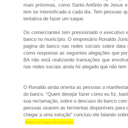
mais próximas, como Santo Antônio de Jesus e 
tem se intensificado a cada dia. Tem pessoas q
tentativa de fazer um saque.
Os comerciantes tem pressionado o executivo e 
banco no município. O empresário Ronaldo Júnio
pagina do banco nas redes sociais sobre data
como respostas as seguintes alegações que por
BA não está realizando transações que envolv
nas redes sociais ainda foi alegado que não tem
O Ronaldo ainda orienta as pessoas a manifesta
do banco. “Quem desejar fazer como eu fiz, bast
sua reclamação, sobre o descaso do banco com a 
pessoas usarem as fermentas disponíveis para 
chegar a uma solução" concluiu ele falando sobr
(Matéria: JC/ Imagens:São Felipe News)