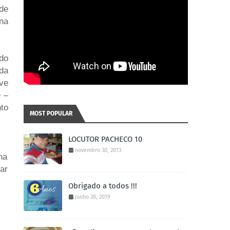
de
 na
 do
 da
ve
e –
to
MOST POPULAR
LOCUTOR PACHECO 10
novembro 30, 2013
na
ar
Obrigado a todos !!!
junho 28, 2019