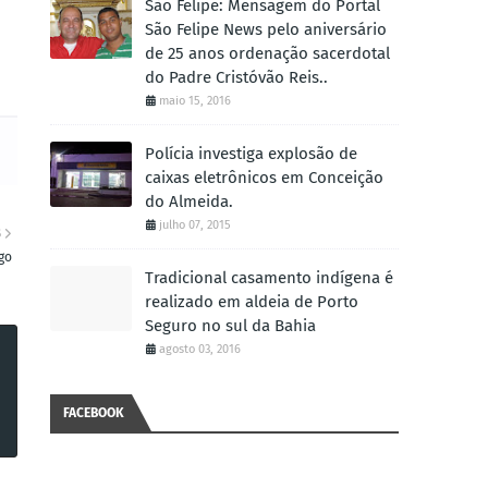
São Felipe: Mensagem do Portal
São Felipe News pelo aniversário
de 25 anos ordenação sacerdotal
do Padre Cristóvão Reis..
maio 15, 2016
Polícia investiga explosão de
caixas eletrônicos em Conceição
do Almeida.
julho 07, 2015
S
go
Tradicional casamento indígena é
realizado em aldeia de Porto
Seguro no sul da Bahia
agosto 03, 2016
FACEBOOK