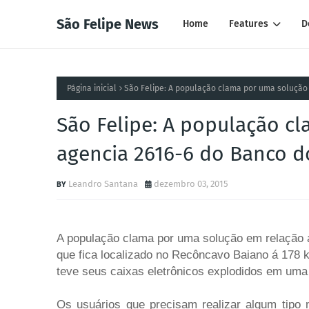
São Felipe News
Home
Features
D
Página inicial
São Felipe: A população clama por uma solução e
São Felipe: A população c
agencia 2616-6 do Banco do 
Leandro Santana
dezembro 03, 2015
A população clama por uma solução em relação a
que fica localizado no Recôncavo Baiano á 178 k
teve seus caixas eletrônicos explodidos em uma
Os usuários que precisam realizar algum tipo