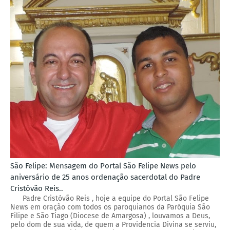
São Felipe: Mensagem do Portal São Felipe News pelo
aniversário de 25 anos ordenação sacerdotal do Padre
Cristóvão Reis..
Padre Cristóvão Reis , hoje a equipe do Portal São Felipe
News em oração com todos os paroquianos da Paróquia São
Filipe e São Tiago (Diocese de Amargosa) , louvamos a Deus,
pelo dom de sua vida, de quem a Providencia Divina se serviu,