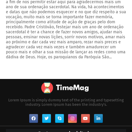
a fim de nos permitir estar aqui para agradecermos mais um
ano de sua ordenação sacerdotal. Na vida, há acontecimentos
e datas que não podemos esquecer e no que diz respeito a sua
vocação, muito mais se torna importante fazer memória,
principalmente como atitude de ação de graças pelo dom
recebido. Padre Cristóvão, festejar mais um ano de ordenação
sacerdotal é ter a chance de fazer novos amigos, ajudar mais
pessoas, ensinar novas lições, sorrir novos motivos, amar mais
ao próximo e dar cada vez mais amparo, rezar mais preces e
agradecer cada vez mais vezes e também amadurecer um
pouco mais e olhar a sua missão de lançar as redes como uma
dádiva de Deus. Hoje, os paroquianos da Paróquia São...
Lorem Ipsum is simply dummy text of the printing and typesetting
industry. Lorem Ipsum has been the industry's.