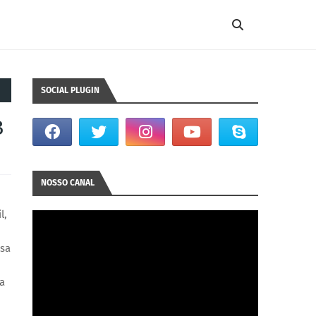
SOCIAL PLUGIN
B
NOSSO CANAL
l,
rsa
a