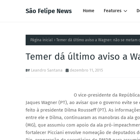
São Felipe News
Home
Features
D
Página inicial
Temer dá último aviso a Wagner: não se metam
Temer dá último aviso a 
Leandro Santana
dezembro 11, 2015
O vice-presidente da República,
Jaques Wagner (PT), ao avisar que o governo evite se
feito à presidente Dilma Rousseff (PT). As informaçõ
entre ele e Dilma, continuaram as manobras da ala gov
(MG), que assumiu com apoio da ala pró-impeachment,
fortalecer Picciani envolve nomeação de deputados de