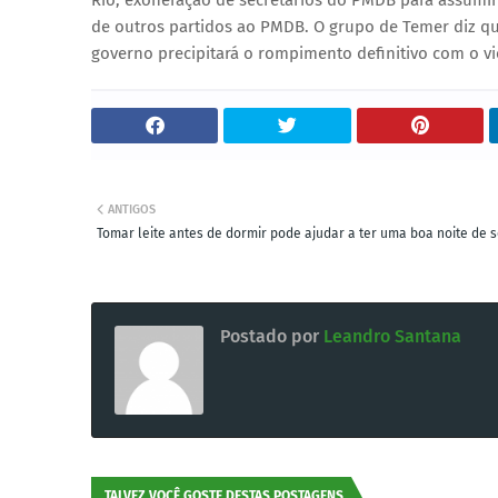
Rio, exoneração de secretários do PMDB para assumir 
de outros partidos ao PMDB. O grupo de Temer diz que
governo precipitará o rompimento definitivo com o vi
ANTIGOS
Tomar leite antes de dormir pode ajudar a ter uma boa noite de 
Postado por
Leandro Santana
TALVEZ VOCÊ GOSTE DESTAS POSTAGENS