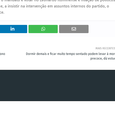
o mandato e votar no Leonardo fluminense e filiação de políticos
, a insistir na intervenção em assuntos internos do partido, o
ce.
MAIS RECENTE
sono
Dormir demais e ficar muito tempo sentado podem levar à mor
precoce, diz estu