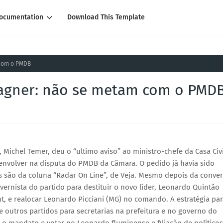
ocumentation
Download This Template
 com o PMDB
Wagner: não se metam com o PMD
 Michel Temer, deu o “ultimo aviso” ao ministro-chefe da Casa Civi
 envolver na disputa do PMDB da Câmara. O pedido já havia sido
es são da coluna “Radar On Line”, de Veja. Mesmo depois da conve
ernista do partido para destituir o novo líder, Leonardo Quintão
 e realocar Leonardo Picciani (MG) no comando. A estratégia par
 outros partidos para secretarias na prefeitura e no governo do