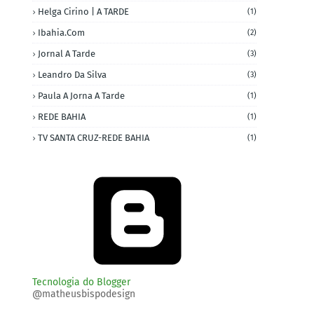
Helga Cirino | A TARDE
(1)
Ibahia.com
(2)
Jornal A Tarde
(3)
Leandro Da Silva
(3)
Paula A Jorna A Tarde
(1)
REDE BAHIA
(1)
TV SANTA CRUZ-REDE BAHIA
(1)
Tecnologia do Blogger
@matheusbispodesign