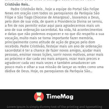
Cristóvão Reis..
Padre Cristóvão Reis , hoje a equipe do Portal São Felipe
News em oração com todos os paroquianos da Paróquia São
Filipe e São Tiago (Diocese de Amargosa) , louvamos a Deus,
pelo dom de sua vida, de quem a Providencia Divina se serviu,
a fim de nos permitir estar aqui para agradecermos mais um
ano de sua ordenação sacerdotal. Na vida, há acontecimentos
e datas que não podemos esquecer e no que diz respeito a sua
vocação, muito mais se torna importante fazer memória,
principalmente como atitude de ação de graças pelo dom
recebido. Padre Cristóvão, festejar mais um ano de ordenação
sacerdotal é ter a chance de fazer novos amigos, ajudar mais
pessoas, ensinar novas lições, sorrir novos motivos, amar mais
ao próximo e dar cada vez mais amparo, rezar mais preces e
agradecer cada vez mais vezes e também amadurecer um
pouco mais e olhar a sua missão de lançar as redes como uma
dádiva de Deus. Hoje, os paroquianos da Paróquia São...
Lorem Ipsum is simply dummy text of the printing and typesetting