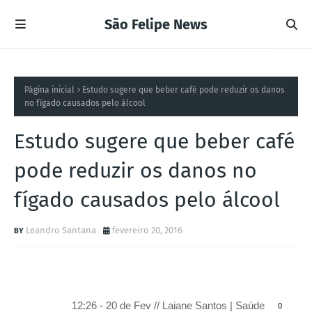
São Felipe News
Página inicial
Estudo sugere que beber café pode reduzir os danos
no fígado causados pelo álcool
Estudo sugere que beber café
pode reduzir os danos no
fígado causados pelo álcool
Leandro Santana
fevereiro 20, 2016
12:26 - 20 de Fev // Laiane Santos | Saúde
0