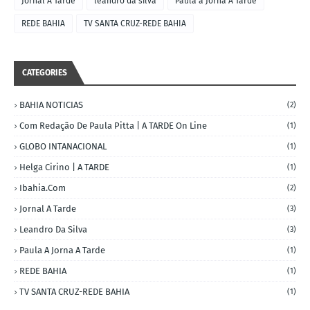
Jornal A Tarde
leandro da silva
Paula a Jorna A Tarde
REDE BAHIA
TV SANTA CRUZ-REDE BAHIA
CATEGORIES
BAHIA NOTICIAS
(2)
Com Redação De Paula Pitta | A TARDE On Line
(1)
GLOBO INTANACIONAL
(1)
Helga Cirino | A TARDE
(1)
Ibahia.com
(2)
Jornal A Tarde
(3)
Leandro Da Silva
(3)
Paula A Jorna A Tarde
(1)
REDE BAHIA
(1)
TV SANTA CRUZ-REDE BAHIA
(1)