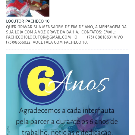
LOCUTOR PACHECO 10
QUER GRAVAR SUA MENSAGEM DE FIM DE ANO, A MENSAGEM DA
SUA LOJA COM A VOZ GRAVE DA BAHIA. CONTATOS: EMAIL:
PACHECO10LOCUTOR@GMAIL.COM OI (75) 88818631 VIVO
(75)98656022 VOCÊ FALA COM PACHECO 10.