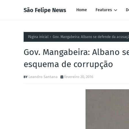
São Felipe News
Home
Features
D
Página inicial
Gov. Mangabeira: Albano se defende da acusaç
Gov. Mangabeira: Albano s
esquema de corrupção
Leandro Santana
fevereiro 20, 2016