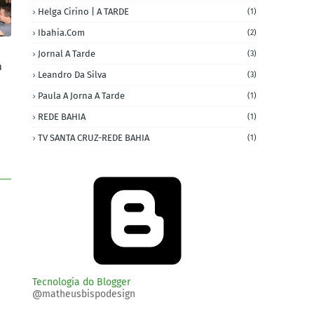
Helga Cirino | A TARDE
(1)
Ibahia.com
(2)
Jornal A Tarde
(3)
m
Leandro Da Silva
(3)
Paula A Jorna A Tarde
(1)
REDE BAHIA
(1)
TV SANTA CRUZ-REDE BAHIA
(1)
Tecnologia do Blogger
@matheusbispodesign