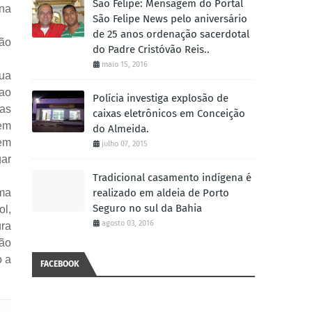
São Felipe: Mensagem do Portal
 na
São Felipe News pelo aniversário
de 25 anos ordenação sacerdotal
ção
do Padre Cristóvão Reis..
maio 15, 2016
sua
 ao
Polícia investiga explosão de
nas
caixas eletrônicos em Conceição
 em
do Almeida.
sem
julho 07, 2015
gar
Tradicional casamento indígena é
ima
realizado em aldeia de Porto
Seguro no sul da Bahia
ol,
agosto 03, 2016
ura
ção
o a
FACEBOOK