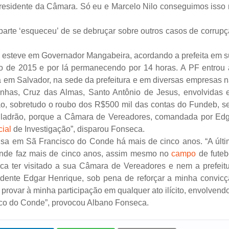
presidente da Câmara. Só eu e Marcelo Nilo conseguimos isso
 parte ‘esqueceu’ de se debruçar sobre outros casos de corrup
, esteve em Governador Mangabeira, acordando a prefeita em 
ro de 2015 e por lá permanecendo por 14 horas. A PF entrou
em Salvador, na sede da prefeitura e em diversas empresas 
inhas, Cruz das Almas, Santo Antônio de Jesus, envolvidas
pção, sobretudo o roubo dos R$500 mil das contas do Fundeb, 
ro ladrão, porque a Câmara de Vereadores, comandada por Ed
ial
de Investigação”, disparou Fonseca.
 pisa em Sã Francisco do Conde há mais de cinco anos. “A últ
onde faz mais de cinco anos, assim mesmo no
campo
de futeb
a ter visitado a sua Câmara de Vereadores e nem a prefeit
idente Edgar Henrique, sob pena de reforçar a minha convic
provar à minha participação em qualquer ato ilícito, envolvend
sco do Conde”, provocou Albano Fonseca.