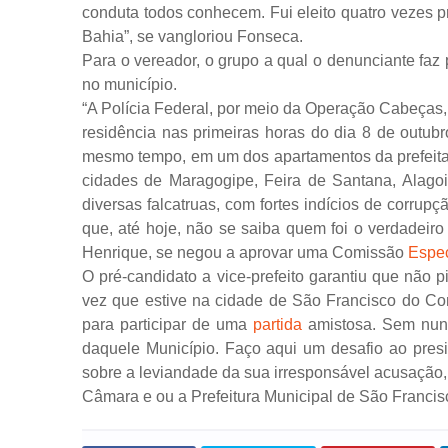
conduta todos conhecem. Fui eleito quatro vezes 
Bahia”, se vangloriou Fonseca.
Para o vereador, o grupo a qual o denunciante faz
no município.
“A Polícia Federal, por meio da Operação Cabeças
residência nas primeiras horas do dia 8 de outub
mesmo tempo, em um dos apartamentos da prefeita 
cidades de Maragogipe, Feira de Santana, Alago
diversas falcatruas, com fortes indícios de corru
que, até hoje, não se saiba quem foi o verdadei
Henrique, se negou a aprovar uma Comissão
Espec
O pré-candidato a vice-prefeito garantiu que não
vez que estive na cidade de São Francisco do C
para participar de uma
partida
amistosa. Sem nunc
daquele Município. Faço aqui um desafio ao pres
sobre a leviandade da sua irresponsável acusação, 
Câmara e ou a Prefeitura Municipal de São Franci