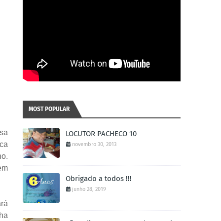
MOST POPULAR
asa
LOCUTOR PACHECO 10
eca
novembro 30, 2013
no.
tem
Obrigado a todos !!!
junho 28, 2019
ará
ha