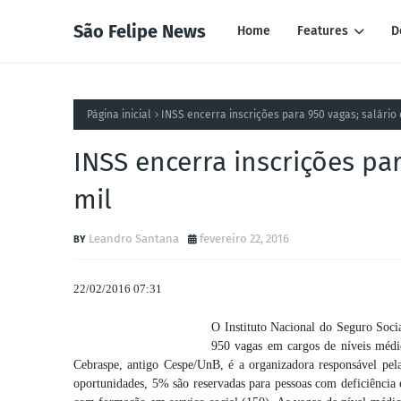
São Felipe News
Home
Features
D
Página inicial
INSS encerra inscrições para 950 vagas; salário 
INSS encerra inscrições par
mil
Leandro Santana
fevereiro 22, 2016
22/02/2016 07:31
O Instituto Nacional do Seguro Socia
950 vagas em cargos de níveis médio
Cebraspe, antigo Cespe/UnB, é a organizadora responsável pela 
oportunidades, 5% são reservadas para pessoas com deficiência e