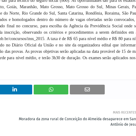
são para técnico do seguro social (800). As oportunidades são para os estados
nto, Goiás, Maranhão, Mato Grosso, Mato Grosso do Sul, Minas Gerais, Pa
de do Norte, Rio Grande do Sul, Santa Catarina, Rondônia, Roraima, São Pau
ovados e homologados dentro do número de vagas ofertadas serão convocados,
ado final no concurso, para escolha da Agência da Previdência Social onde s
a inscrição, observando os critérios e procedimentos a serem definidos em 
unb.br/concursos/inss_2015. A taxa é de R$ 65 para nível médio e R$ 80 para ní
ado no Diário Oficial da União e no site da organizadora edital que informar
ação das provas. As provas objetivas serão aplicadas na data provável de 15 de m
arde para nível médio, e terão 3h30 de duração. Os exames serão aplicados nos
MAIS RECENTE
Moradora da zona rural de Conceição do Almeida desaparece em San
Antônio de Jesu