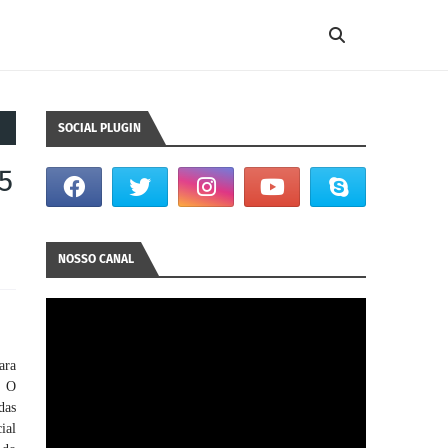
SOCIAL PLUGIN
5
NOSSO CANAL
ara
. O
das
ial