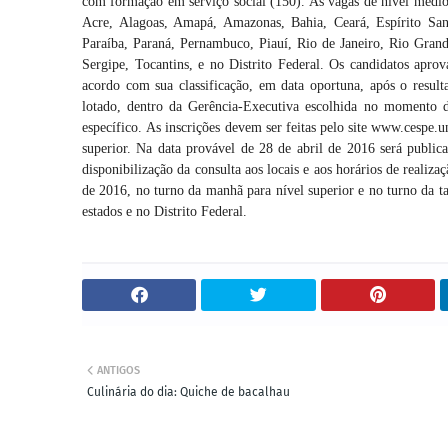
com formação em serviço social (150). As vagas de nível médio 
Acre, Alagoas, Amapá, Amazonas, Bahia, Ceará, Espírito Sa
Paraíba, Paraná, Pernambuco, Piauí, Rio de Janeiro, Rio Gran
Sergipe, Tocantins, e no Distrito Federal. Os candidatos apr
acordo com sua classificação, em data oportuna, após o result
lotado, dentro da Gerência-Executiva escolhida no momento d
específico. As inscrições devem ser feitas pelo site www.cespe.
superior. Na data provável de 28 de abril de 2016 será public
disponibilização da consulta aos locais e aos horários de realiz
de 2016, no turno da manhã para nível superior e no turno da t
estados e no Distrito Federal.
ANTIGOS
Culinária do dia: Quiche de bacalhau