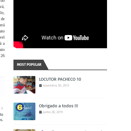
 do
rá,
lo,
 de
erá
ato
vel
á a
aio
 26
MOST POPULAR
LOCUTOR PACHECO 10
novembro 30, 2013
Obrigado a todos !!!
S
junho 28, 2019
to
s.