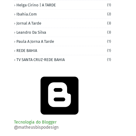
Helga Cirino | A TARDE
(1)
Ibahia.com
(2)
Jornal A Tarde
(3)
Leandro Da Silva
(3)
Paula A Jorna A Tarde
(1)
REDE BAHIA
(1)
TV SANTA CRUZ-REDE BAHIA
(1)
Tecnologia do Blogger
@matheusbispodesign