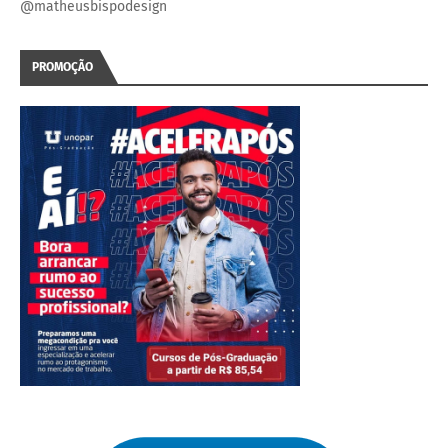
@matheusbispodesign
PROMOÇÃO