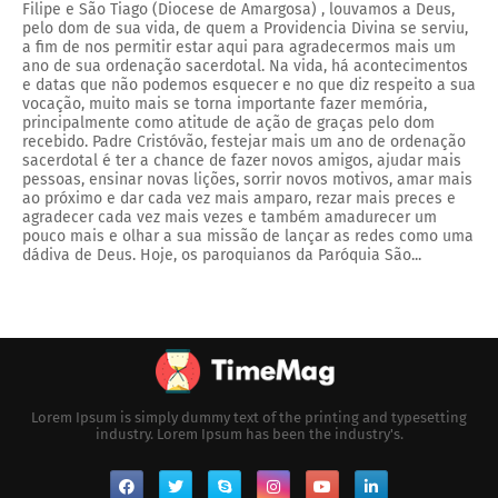
Filipe e São Tiago (Diocese de Amargosa) , louvamos a Deus,
pelo dom de sua vida, de quem a Providencia Divina se serviu,
a fim de nos permitir estar aqui para agradecermos mais um
ano de sua ordenação sacerdotal. Na vida, há acontecimentos
e datas que não podemos esquecer e no que diz respeito a sua
vocação, muito mais se torna importante fazer memória,
principalmente como atitude de ação de graças pelo dom
recebido. Padre Cristóvão, festejar mais um ano de ordenação
sacerdotal é ter a chance de fazer novos amigos, ajudar mais
pessoas, ensinar novas lições, sorrir novos motivos, amar mais
ao próximo e dar cada vez mais amparo, rezar mais preces e
agradecer cada vez mais vezes e também amadurecer um
pouco mais e olhar a sua missão de lançar as redes como uma
dádiva de Deus. Hoje, os paroquianos da Paróquia São...
Lorem Ipsum is simply dummy text of the printing and typesetting
industry. Lorem Ipsum has been the industry's.