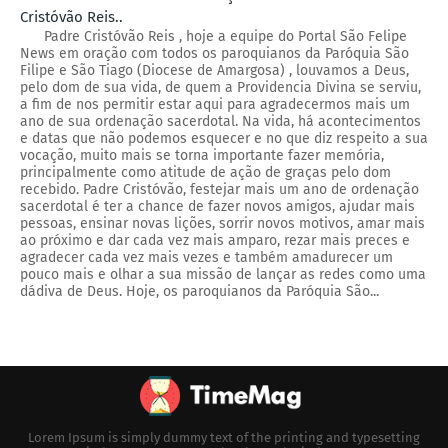
Cristóvão Reis..
Padre Cristóvão Reis , hoje a equipe do Portal São Felipe
News em oração com todos os paroquianos da Paróquia São
Filipe e São Tiago (Diocese de Amargosa) , louvamos a Deus,
pelo dom de sua vida, de quem a Providencia Divina se serviu,
a fim de nos permitir estar aqui para agradecermos mais um
ano de sua ordenação sacerdotal. Na vida, há acontecimentos
e datas que não podemos esquecer e no que diz respeito a sua
vocação, muito mais se torna importante fazer memória,
principalmente como atitude de ação de graças pelo dom
recebido. Padre Cristóvão, festejar mais um ano de ordenação
sacerdotal é ter a chance de fazer novos amigos, ajudar mais
pessoas, ensinar novas lições, sorrir novos motivos, amar mais
ao próximo e dar cada vez mais amparo, rezar mais preces e
agradecer cada vez mais vezes e também amadurecer um
pouco mais e olhar a sua missão de lançar as redes como uma
dádiva de Deus. Hoje, os paroquianos da Paróquia São...
Lorem Ipsum is simply dummy text of the printing and typesetting